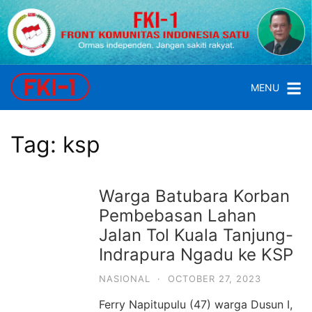
Skip
to
content
FKI
1
MENU
Front
Komunitas
Indonesia
Tag:
ksp
Satu
Warga Batubara Korban
Pembebasan Lahan
Jalan Tol Kuala Tanjung-
Indrapura Ngadu ke KSP
NASIONAL
·
OCTOBER 27, 2023
Ferry Napitupulu (47) warga Dusun I,