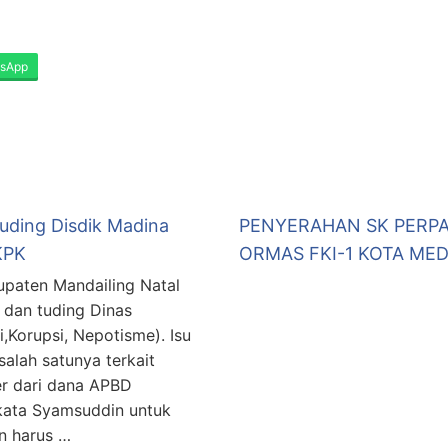
sApp
uding Disdik Madina
PENYERAHAN SK PERP
KPK
ORMAS FKI-1 KOTA ME
upaten Mandailing Natal
 dan tuding Dinas
,Korupsi, Nepotisme). Isu
salah satunya terkait
r dari dana APBD
kata Syamsuddin untuk
n harus …