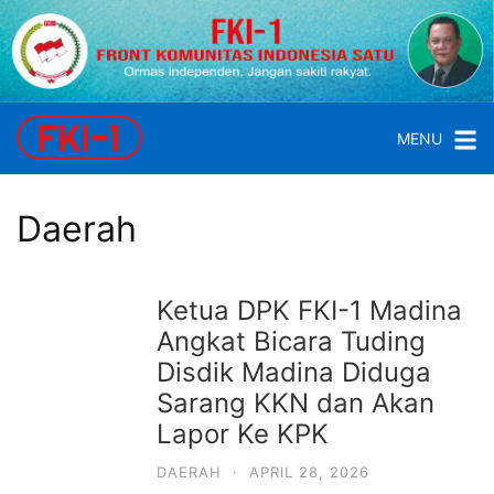
Skip
to
content
FKI
1
MENU
Front
Komunitas
Indonesia
Daerah
Satu
Ketua DPK FKI-1 Madina
Angkat Bicara Tuding
Disdik Madina Diduga
Sarang KKN dan Akan
Lapor Ke KPK
DAERAH
·
APRIL 28, 2026