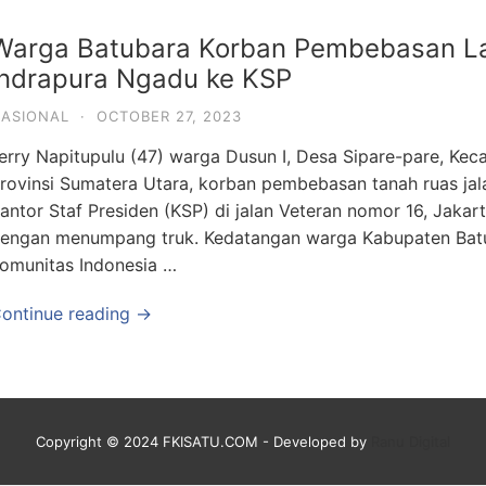
Warga Batubara Korban Pembebasan Lah
Indrapura Ngadu ke KSP
ASIONAL
·
OCTOBER 27, 2023
erry Napitupulu (47) warga Dusun I, Desa Sipare-pare, Kec
rovinsi Sumatera Utara, korban pembebasan tanah ruas jal
antor Staf Presiden (KSP) di jalan Veteran nomor 16, Jakart
engan menumpang truk. Kedatangan warga Kabupaten Batub
omunitas Indonesia …
ontinue reading →
Copyright © 2024 FKISATU.COM - Developed by
Ranu Digital