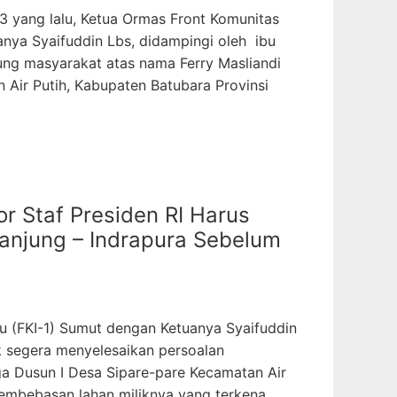
23 yang lalu, Ketua Ormas Front Komunitas
anya Syaifuddin Lbs, didampingi oleh ibu
g masyarakat atas nama Ferry Masliandi
 Air Putih, Kabupaten Batubara Provinsi
r Staf Presiden RI Harus
Tanjung – Indrapura Sebelum
tu (FKI-1) Sumut dengan Ketuanya Syaifuddin
k segera menyelesaikan persoalan
ga Dusun I Desa Sipare-pare Kecamatan Air
pembebasan lahan miliknya yang terkena