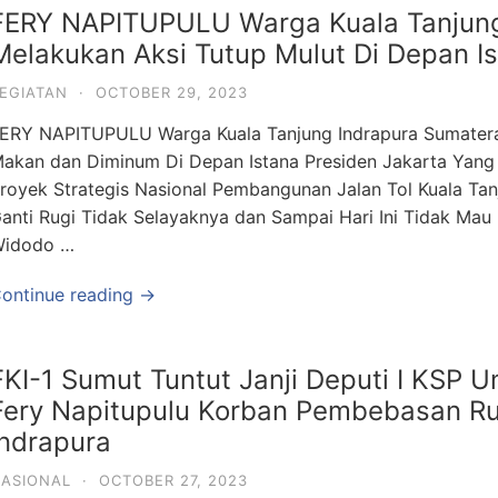
FERY NAPITUPULU Warga Kuala Tanjung
Melakukan Aksi Tutup Mulut Di Depan I
EGIATAN
·
OCTOBER 29, 2023
ERY NAPITUPULU Warga Kuala Tanjung Indrapura Sumatera 
akan dan Diminum Di Depan Istana Presiden Jakarta Yan
royek Strategis Nasional Pembangunan Jalan Tol Kuala Tan
anti Rugi Tidak Selayaknya dan Sampai Hari Ini Tidak Ma
Widodo …
ontinue reading →
FKI-1 Sumut Tuntut Janji Deputi I KSP 
Fery Napitupulu Korban Pembebasan Rua
Indrapura
ASIONAL
·
OCTOBER 27, 2023