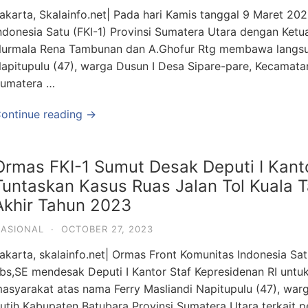
akarta, Skalainfo.net| Pada hari Kamis tanggal 9 Maret 20
ndonesia Satu (FKI-1) Provinsi Sumatera Utara dengan Ketu
urmala Rena Tambunan dan A.Ghofur Rtg membawa langsun
apitupulu (47), warga Dusun I Desa Sipare-pare, Kecamatan
umatera …
ontinue reading →
Ormas FKI-1 Sumut Desak Deputi I Kanto
Tuntaskan Kasus Ruas Jalan Tol Kuala 
Akhir Tahun 2023
ASIONAL
·
OCTOBER 27, 2023
akarta, skalainfo.net| Ormas Front Komunitas Indonesia Sa
bs,SE mendesak Deputi I Kantor Staf Kepresidenan RI untu
asyarakat atas nama Ferry Masliandi Napitupulu (47), war
utih Kabupaten Batubara Provinsi Sumatera Utara terkait 