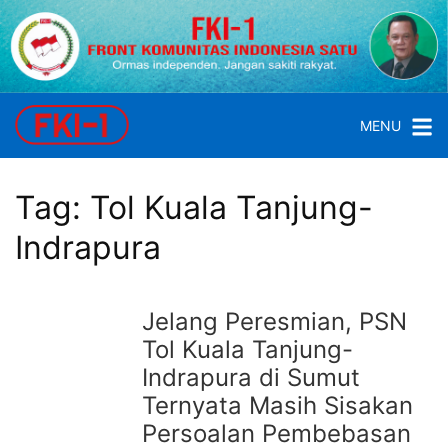
Skip
to
content
FKI
1
MENU
Front
Komunitas
Indonesia
Tag:
Tol Kuala Tanjung-
Satu
Indrapura
Jelang Peresmian, PSN
Tol Kuala Tanjung-
Indrapura di Sumut
Ternyata Masih Sisakan
Persoalan Pembebasan