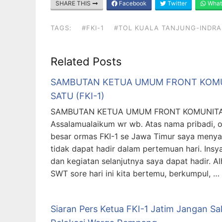
SHARE THIS
Facebook
Twitter
What
TAGS:
#FKI-1
#TOL KUALA TANJUNG-INDR
Related Posts
SAMBUTAN KETUA UMUM FRONT KOMU
SATU (FKI-1)
SAMBUTAN KETUA UMUM FRONT KOMUNITAS 
Assalamualaikum wr wb. Atas nama pribadi, o
besar ormas FKI-1 se Jawa Timur saya men
tidak dapat hadir dalam pertemuan hari. Ins
dan kegiatan selanjutnya saya dapat hadir. Al
SWT sore hari ini kita bertemu, berkumpul, …
Siaran Pers Ketua FKI-1 Jatim Jangan Sak