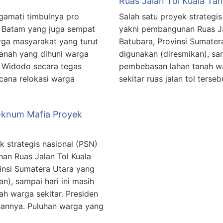
Ruas Jalan Tol Kuala Ta
gamati timbulnya pro
Salah satu proyek strategi
 Batam yang juga sempat
yakni pembangunan Ruas Ja
ga masyarakat yang turut
Batubara, Provinsi Sumate
anah yang dihuni warga
digunakan (diresmikan), sa
o Widodo secara tegas
pembebasan lahan tanah war
cana relokasi warga
sekitar ruas jalan tol ters
Oknum Mafia Proyek
k strategis nasional (PSN)
an Ruas Jalan Tol Kuala
insi Sumatera Utara yang
n), sampai hari ini masih
h warga sekitar. Presiden
hannya. Puluhan warga yang