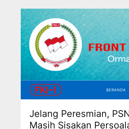
Skip
to
content
FKI
1
Front
Komunitas
Indonesia
Satu
BERANDA
Jelang Peresmian, PSN
Masih Sisakan Persoa