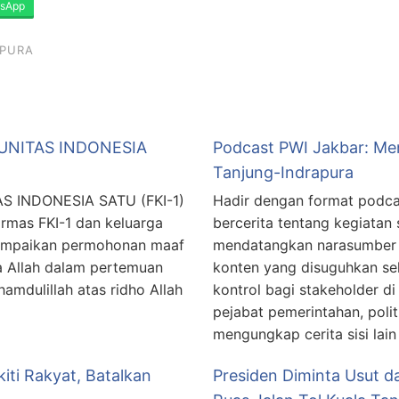
sApp
APURA
NITAS INDONESIA
Podcast PWI Jakbar: Menc
Tanjung-Indrapura
INDONESIA SATU (FKI-1)
Hadir dengan format podcas
rmas FKI-1 dan keluarga
bercerita tentang kegiatan 
yampaikan permohonan maaf
mendatangkan narasumber d
ya Allah dalam pertemuan
konten yang disuguhkan sel
hamdulillah atas ridho Allah
kontrol bagi stakeholder di
pejabat pemerintahan, polit
mengungkap cerita sisi lain
iti Rakyat, Batalkan
Presiden Diminta Usut 