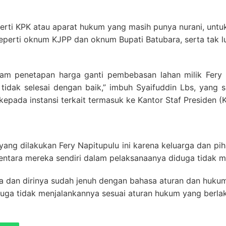
seperti KPK atau aparat hukum yang masih punya nurani, un
perti oknum KJPP dan oknum Bupati Batubara, serta tak lu
m penetapan harga ganti pembebasan lahan milik Fery N
idak selesai dengan baik,” imbuh Syaifuddin Lbs, yang s
epada instansi terkait termasuk ke Kantor Staf Presiden (
yang dilakukan Fery Napitupulu ini karena keluarga dan p
mentara mereka sendiri dalam pelaksanaanya diduga tidak 
rga dan dirinya sudah jenuh dengan bahasa aturan dan huku
a tidak menjalankannya sesuai aturan hukum yang berlaku