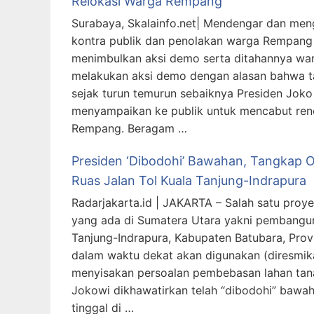
Relokasi Warga Rempang
Surabaya, Skalainfo.net| Mendengar dan men
kontra publik dan penolakan warga Rempang
menimbulkan aksi demo serta ditahannya war
melakukan aksi demo dengan alasan bahwa t
sejak turun temurun sebaiknya Presiden Jok
menyampaikan ke publik untuk mencabut ren
Rempang. Beragam …
Presiden ‘Dibodohi’ Bawahan, Tangkap 
Ruas Jalan Tol Kuala Tanjung-Indrapura
Radarjakarta.id | JAKARTA – Salah satu proye
yang ada di Sumatera Utara yakni pembangun
Tanjung-Indrapura, Kabupaten Batubara, Prov
dalam waktu dekat akan digunakan (diresmika
menyisakan persoalan pembebasan lahan tana
Jokowi dikhawatirkan telah “dibodohi” bawa
tinggal di …