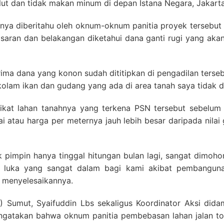
ut dan tidak makan minum di depan Istana Negara, Jakarta
nya diberitahu oleh oknum-oknum panitia proyek tersebut
isaran dan belakangan diketahui dana ganti rugi yang aka
ima dana yang konon sudah dititipkan di pengadilan tersebu
kolam ikan dan gudang yang ada di area tanah saya tidak d
ifikat lahan tanahnya yang terkena PSN tersebut sebelu
i atau harga per meternya jauh lebih besar daripada nilai
pimpin hanya tinggal hitungan bulan lagi, sangat dimohon
 luka yang sangat dalam bagi kami akibat pembanguna
 menyelesaikannya.
-1) Sumut, Syaifuddin Lbs sekaligus Koordinator Aksi di
atakan bahwa oknum panitia pembebasan lahan jalan tol K