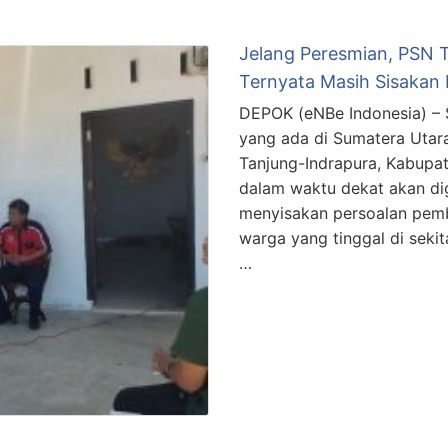
Jelang Peresmian, PSN T
Ternyata Masih Sisakan
DEPOK (eNBe Indonesia) – S
yang ada di Sumatera Utar
Tanjung-Indrapura, Kabupat
dalam waktu dekat akan dig
menyisakan persoalan pemb
warga yang tinggal di sekit
…