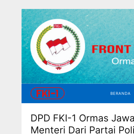
Skip
to
content
FKI
1
Front
Komunitas
Indonesia
Satu
BERANDA
DPD FKI-1 Ormas Jawa
Menteri Dari Partai Poli