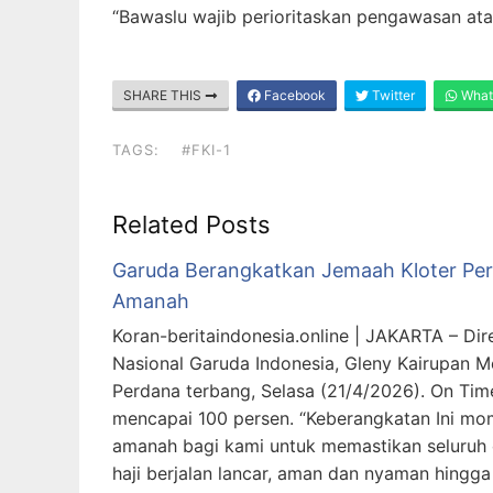
“Bawaslu wajib perioritaskan pengawasan ata
SHARE THIS
Facebook
Twitter
What
TAGS:
#FKI-1
Related Posts
Garuda Berangkatkan Jemaah Kloter Perd
Amanah
Koran-beritaindonesia.online | JAKARTA – Di
Nasional Garuda Indonesia, Gleny Kairupan M
Perdana terbang, Selasa (21/4/2026). On Ti
mencapai 100 persen. “Keberangkatan Ini mo
amanah bagi kami untuk memastikan seluruh
haji berjalan lancar, aman dan nyaman hingg