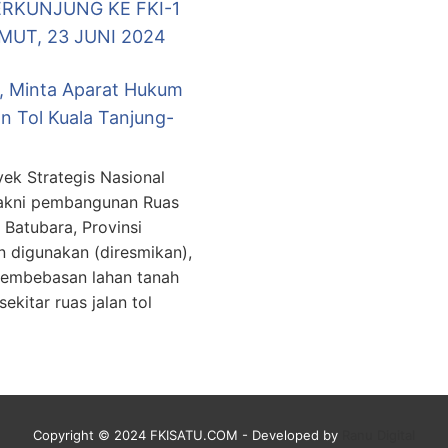
ERKUNJUNG KE FKI-1
UT, 23 JUNI 2024
t, Minta Aparat Hukum
n Tol Kuala Tanjung-
ek Strategis Nasional
yakni pembangunan Ruas
 Batubara, Provinsi
 digunakan (diresmikan),
 pembebasan lahan tanah
ekitar ruas jalan tol
Copyright © 2024 FKISATU.COM - Developed by
Ranu Digital