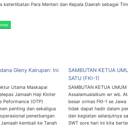
s keterlibatan Para Menteri dan Kepala Daerah sebagai Tim
sApp
ana Gleny Kairupan: Ini
SAMBUTAN KETUA UMU
SATU (FKI-1)
rektur Utama Maskapai
SAMBUTAN KETUA UMUM F
elepas Jamaah Haji Kloter
Assalamualaikum wr wb. Ata
me Peformance (OTP)
besar ormas FKI-1 se Jaw
men penting dan sekaligus
tidak dapat hadir dalam pe
 operasional penerbangan
dan kegiatan selanjutnya sa
a Jamaah kembali ke Tanah
SWT sore hari ini kita ber